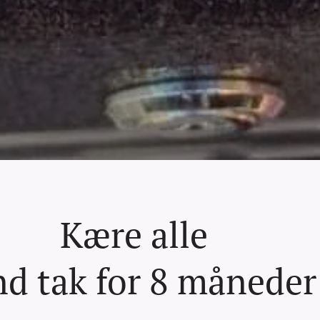
Kære alle 🌼
nd tak for 8 månede